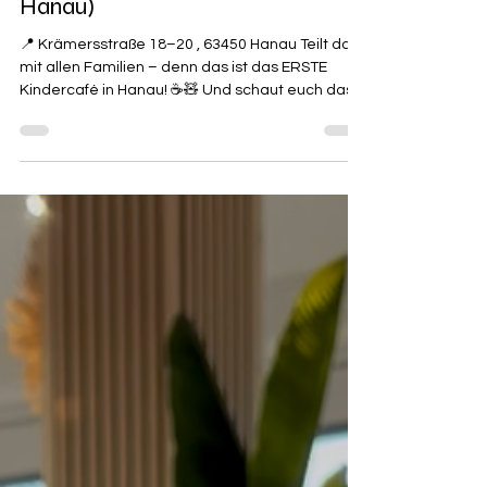
Mi & Lú Kindercafé (63450
Hanau)
📍 Krämersstraße 18–20 , 63450 Hanau Teilt das
mit allen Familien – denn das ist das ERSTE
Kindercafé in Hanau! ☕🧸 Und schaut euch das
Reel unbedingt bis zum Ende an 👀 Diese Woche
hat in Hanau ein richtig süßes neues Familien-
Spot eröffnet. Ein Ort, an dem Eltern entspannt
einen Kaffee trinken können, während die Kids
spielen oder kreativ werden. Das Café besteht
aus drei Bereichen: ☕ Kaffeeraum für die Eltern
🧸 Spielraum für die Kids 🎨 Kreativraum zum
Basteln Außerdem gi