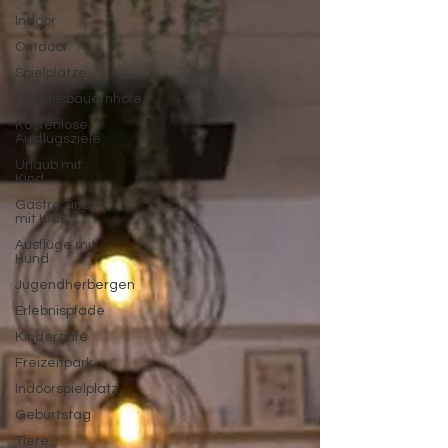
Indoor
Outdoor
Spielplätze
Erlebnisbauernhöfe
Kostenlose
Ausflugsziele
Urlaub mit
Kind
Gastro Tipps
mit Kids
Ausflüge mit
Hund
Jugendherbergen
Erlebnispfade
Kindercafé
Freizeitpark
Indoorspielplatz
Geburtstag
Tiere