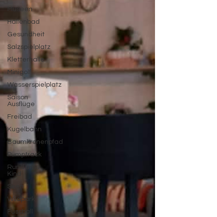
Museen
Hallenbad
Gesundheit
Salzspielplatz
Kletterhalle
Minigolf
Wasserspielplatz
Saison
Ausflüge
Freibad
Kugelbahn
Baumkronenpfad
Pumptrack
Rund ums
Kind
Seen
Wildpark
Fussball