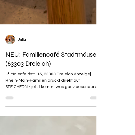
Julia
NEU: Familiencafé Stadtmäuse
(63303 Dreieich)
📍 Maienfeldstr. 15, 63303 Dreieich Anzeige|
Rhein-Main-Familien drückt direkt auf
SPEICHERN - jetzt kommt was ganz besonderes
💗 Ich durfte mir das neue
@stadtmaeuse_familiencafe in Dreieich schon
vorab anschauen und ich sag’s euch ganz