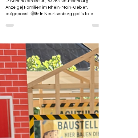
Julia
Neues im Kindercafé Villa
Kunterbunt (63263 Neu-Isenburg)
📍Bahnhofstraße 30, 63263 Neu-Isenburg
Anzeige| Familien im Rhein-Main-Gebiet,
aufgepasst! 🤩💫 In Neu-Isenburg gibt’s tolle
Neuigkeiten für Familien mit kleinen Entdeckern!
🧸🫶🏼 Das liebevoll gestaltete Kindercafé Villa
Kunterbunt hat seine Räumlichkeiten erweitert –
und das bedeutet: 👉🏼 Mehr Platz für Familien 👉🏼
Neue Sitzbereiche für Eltern 👉🏼 Zusätzliche
Zeitslots zum Spielen, Toben und Genießen
Während die Kids ausgelassen spielen, können
Mama & Papa jetzt ganz e