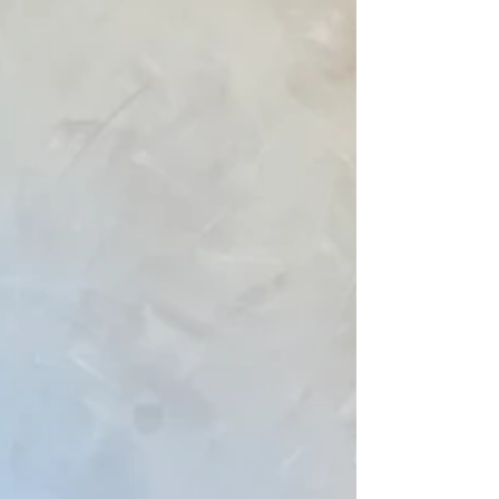
ehrlich: Ich bin komplett hin und weg. So viel Liebe
zum Detail, so viel Wärme, so viele kleine Ecken,
die Kinder UND Eltern glücklich machen. Was
euch erwartet: ✨ Große, lichtdurchflutete Fläche
mit richtig viel Platz ✨ Viele gemütliche Sit