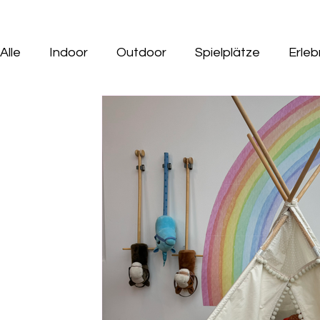
Alle
Indoor
Outdoor
Spielplätze
Erle
Gastro Tipps mit Kids
Ausflüge mit Hund
Indoorspielplatz
Geburtstag
Tiere
M
Minigolf
Wasserspielplatz
Saison Ausflüg
Rund ums Kind
Seen
Wildpark