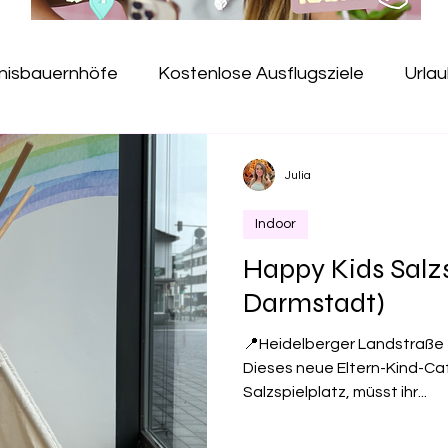
bnisbauernhöfe
Kostenlose Ausflugsziele
Urlau
Jugendherbergen
Erlebnispfade
Kindercafé
Julia
Indoor
useen
Hallenbad
Gesundheit
Salzspielpla
Happy Kids Salzs
Darmstadt)
e
Freibad
Kugelbahn
Baumkronenpfad
📍Heidelberger Landstraße
Dieses neue Eltern-Kind-Ca
Salzspielplatz, müsst ihr...