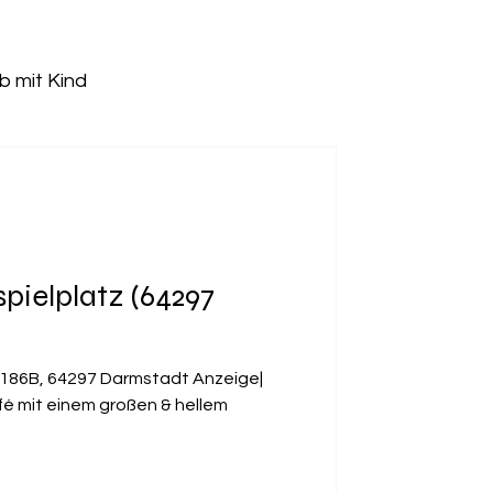
b mit Kind
Freizeitpark
tz
Kletterhalle
pielplatz (64297
Pumptrack
 186B, 64297 Darmstadt Anzeige|
fé mit einem großen & hellem