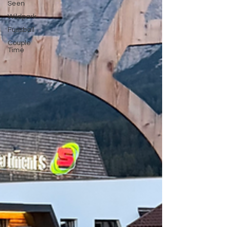
Seen
Wildpark
Fussball
Couple
Time