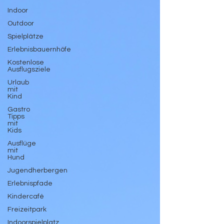
Indoor
Outdoor
Spielplätze
Erlebnisbauernhöfe
Kostenlose
Ausflugsziele
Urlaub
mit
Kind
Gastro
Tipps
mit
Kids
Ausflüge
mit
Hund
Jugendherbergen
Erlebnispfade
Kindercafé
Freizeitpark
Indoorspielplatz