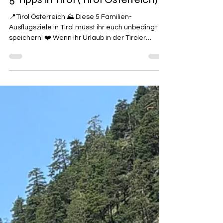
Julia
5 Tipps in Tirol (Tirol Österreich)
📍Tirol Österreich ⛰️ Diese 5 Familien-
Ausflugsziele in Tirol müsst ihr euch unbedingt
speichern! ❤️ Wenn ihr Urlaub in der Tiroler
Zugspitz Arena plant, dann habt ihr mit diesen
fünf Ausflugszielen garantiert keine Langeweile.
👇 📍 1. Moosles Klettergarten | Lermoos ✅
Skatepark ✅ Wasserspielplatz ✅ Kletterpark ✅
Riesiger Spielbereich 📍Adresse: Garmischer Str.
21, 6631 Lermoos, Österreich 🅿️Parkplatz direkt
am Gelände 📍 2. Ehrwalder Almbahn & Almsee-
Runde Mit der Gondel g