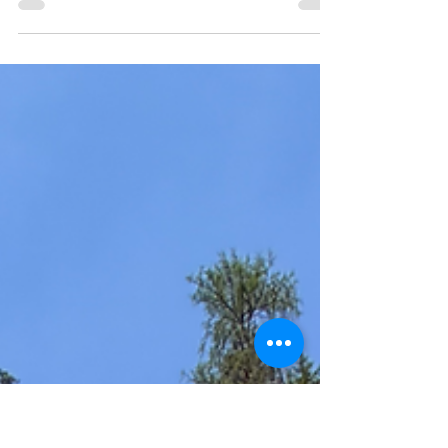
Österreich)
📍6633 Biberwier, Österreich Anzeige| Nein, das
ist nicht Kanada – das ist Österreich! 🇦🇹 Der
Blindsee in Tirol ist einer dieser Orte, bei denen
man kurz vergisst, dass man in Österreich ist.
Türkisblaues Wasser, beeindruckende Berge
und eine Naturkulisse, die einfach sprachlos
macht. Das Beste: Der Blindsee ist nur ca. 15
Minuten von unserem wunderschönen Familotel
@tirolerhofehrwald entfernt. ❤️ Mit meinem
Rabattcode happyausflug5 spart ihr aktuell
sogar bei eurer Buchung