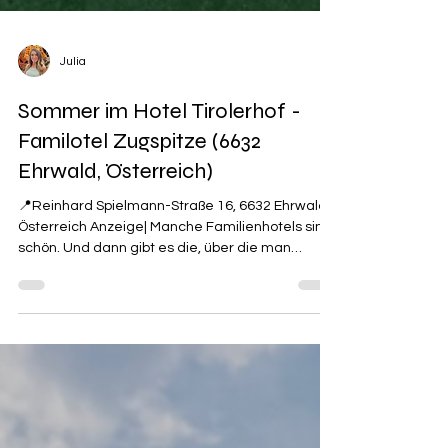
Julia
Sommer im Hotel Tirolerhof -
Familotel Zugspitze (6632
Ehrwald, Österreich)
📍Reinhard Spielmann-Straße 16, 6632 Ehrwald,
Österreich Anzeige| Manche Familienhotels sind
schön. Und dann gibt es die, über die man
Monate später immer noch spricht. ❤️🏔️ Genau
deshalb haben wir den @tirolerhofehrwald noch
einmal besucht. Denn gerade im Sommer ist
dieser Ort einfach ein Traum für Familien. ☀️ Was
euch erwartet: ✨ All-Inclusive mit Frühstück,
Mittagssnack, Nachmittagsjause & Abendessen
✨ Liebevolle Baby- & Kinderbetreuung (sogar bis