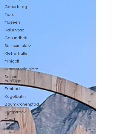
Geburtstag
Tiere
Museen
Hallenbad
Gesundheit
Salzspielplatz
Kletterhalle
Minigolf
Wasserspielplatz
Saison
Ausflüge
Freibad
Kugelbahn
Baumkronenpfad
Pumptrack
Rund
ums
Kind