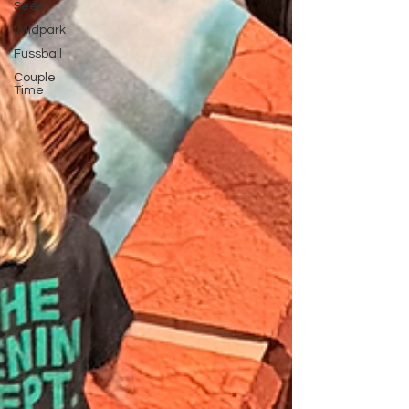
Seen
Wildpark
Fussball
Couple
Time