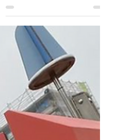
hatten soooo viel Spaß und ich glaube, das war
definitiv nicht unser letzter Besuch! 😍 Das
Geniale: Die Fotowelten bleiben nicht immer
gleich. Zu besonderen Anlässen wie Halloween
oder Weihnachten werden immer wieder neue
Motive aufgebaut. Es lohnt sich also, mehrfach
vorbeizuschauen. 🎃🎄 Benicio hatte mit seinen 6
Jahren wirklich das perfekte Alter dafür. Er war
mit voller Begeisterung dab