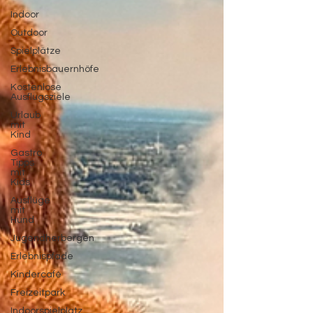
Indoor
Outdoor
Spielplätze
Erlebnisbauernhöfe
Kostenlose
Ausflugsziele
Urlaub
mit
Kind
Gastro
Tipps
mit
Kids
Ausflüge
mit
Hund
Jugendherbergen
Erlebnispfade
Kindercafé
Freizeitpark
Indoorspielplatz