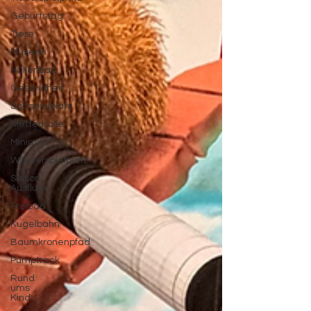
Geburtstag
Tiere
Museen
Hallenbad
Gesundheit
Salzspielplatz
Kletterhalle
Minigolf
Wasserspielplatz
Saison
Ausflüge
Freibad
Kugelbahn
Baumkronenpfad
Pumptrack
Rund
ums
Kind