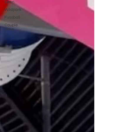
Seen
Wildpark
Fussball
Couple
Time