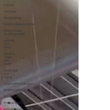
Indoor
Outdoor
Spielplätze
Erlebnisbauernhöfe
Kostenlose
Ausflugsziele
Urlaub
mit
Kind
Gastro
Tipps
mit
Kids
Ausflüge
mit
Hund
Jugendherbergen
Erlebnispfade
Kindercafé
Freizeitpark
Indoorspielplatz