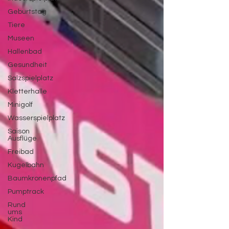
Geburtstag
Tiere
Museen
Hallenbad
Gesundheit
Salzspielplatz
Kletterhalle
Minigolf
Wasserspielplatz
Saison
Ausflüge
Freibad
Kugelbahn
Baumkronenpfad
Pumptrack
Rund
ums
Kind