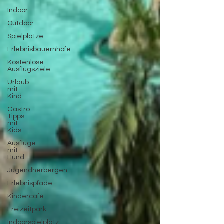
Indoor
Outdoor
Spielplätze
Erlebnisbauernhöfe
Kostenlose
Ausflugsziele
Urlaub
mit
Kind
Gastro
Tipps
mit
Kids
Ausflüge
mit
Hund
Jugendherbergen
Erlebnispfade
Kindercafé
Freizeitpark
Indoorspielplatz