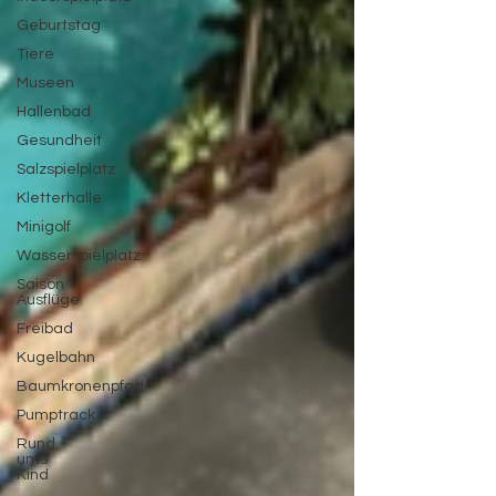
Geburtstag
Tiere
Museen
Hallenbad
Gesundheit
Salzspielplatz
Kletterhalle
Minigolf
Wasserspielplatz
Saison
Ausflüge
Freibad
Kugelbahn
Baumkronenpfad
Pumptrack
Rund
ums
Kind