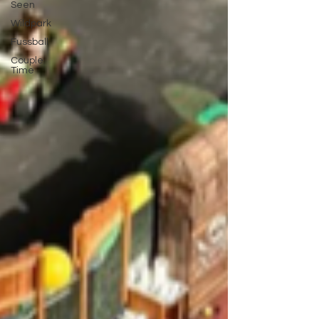
Seen
Wildpark
Fussball
Couple
Time