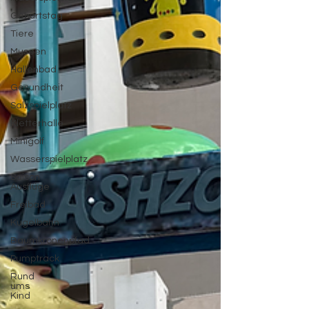
Geburtstag
Tiere
Museen
Hallenbad
Gesundheit
Salzspielplatz
Kletterhalle
Minigolf
Wasserspielplatz
Saison
Ausflüge
Freibad
Kugelbahn
Baumkronenpfad
Pumptrack
Rund
ums
Kind