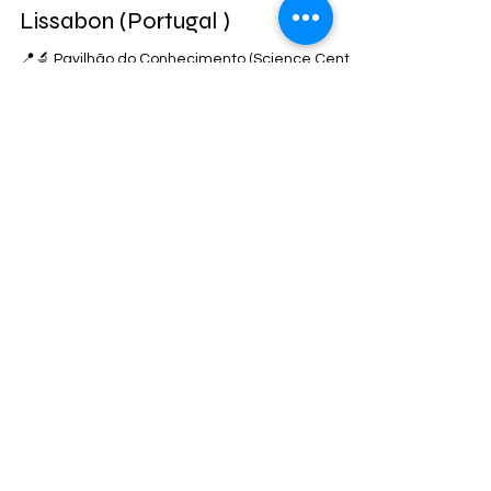
Julia
Ausflugsziele & Familienhotels
Lissabon (Portugal )
📍🔬 Pavilhão do Conhecimento (Science Center)
– Interaktive Experimente für kleine Forscher.
(Alle Eindrücke im Video) Lissabon mit...