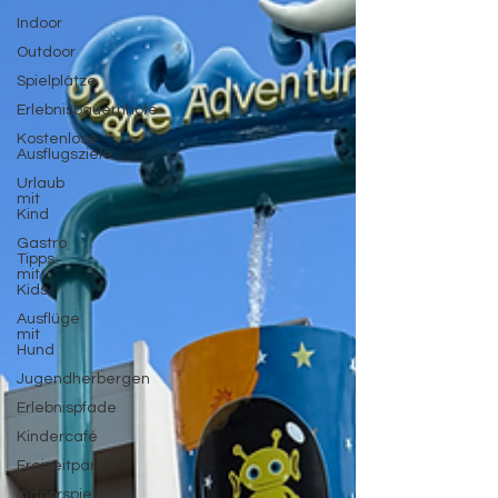
Indoor
Outdoor
Spielplätze
Erlebnisbauernhöfe
Kostenlose
Ausflugsziele
Urlaub
mit
Kind
Gastro
Tipps
mit
Kids
Ausflüge
mit
Hund
Jugendherbergen
Erlebnispfade
Kindercafé
Freizeitpark
Indoorspielplatz