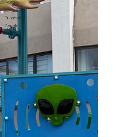
Seen
Wildpark
Fussball
Couple
Time