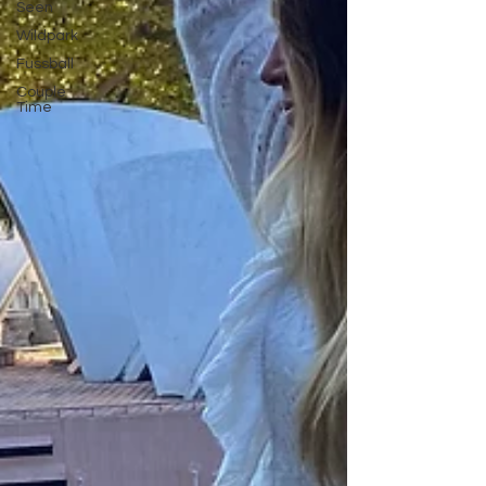
Seen
Wildpark
Fussball
Couple
Time