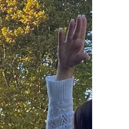
Geburtstag
Tiere
Museen
Hallenbad
Gesundheit
Salzspielplatz
Kletterhalle
Minigolf
Wasserspielplatz
Saison
Ausflüge
Freibad
Kugelbahn
Baumkronenpfad
Pumptrack
Rund
ums
Kind