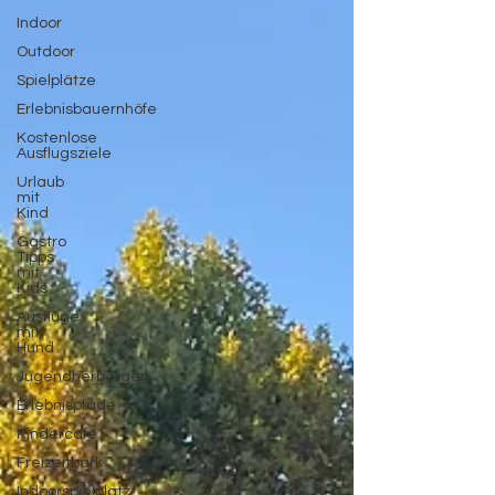
Indoor
Outdoor
Spielplätze
Erlebnisbauernhöfe
Kostenlose
Ausflugsziele
Urlaub
mit
Kind
Gastro
Tipps
mit
Kids
Ausflüge
mit
Hund
Jugendherbergen
Erlebnispfade
Kindercafé
Freizeitpark
Indoorspielplatz