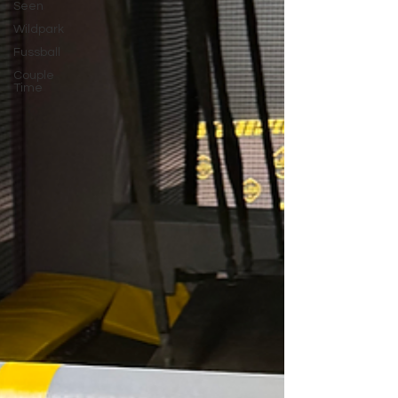
Seen
Wildpark
Fussball
Couple
Time