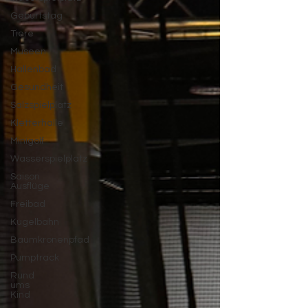
Geburtstag
Tiere
Museen
Hallenbad
Gesundheit
Salzspielplatz
Kletterhalle
Minigolf
Wasserspielplatz
Saison
Ausflüge
Freibad
Kugelbahn
Baumkronenpfad
Pumptrack
Rund
ums
Kind