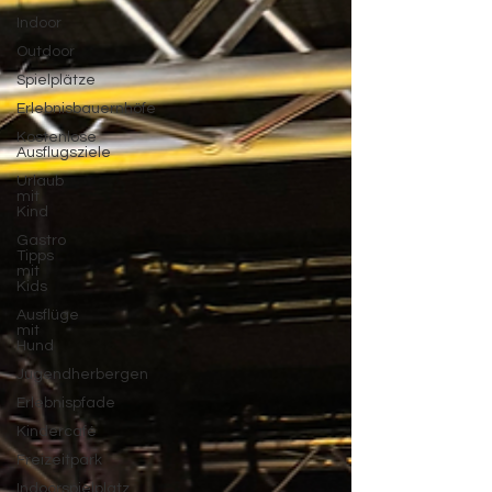
Indoor
Outdoor
Spielplätze
Erlebnisbauernhöfe
Kostenlose
Ausflugsziele
Urlaub
mit
Kind
Gastro
Tipps
mit
Kids
Ausflüge
mit
Hund
Jugendherbergen
Erlebnispfade
Kindercafé
Freizeitpark
Indoorspielplatz