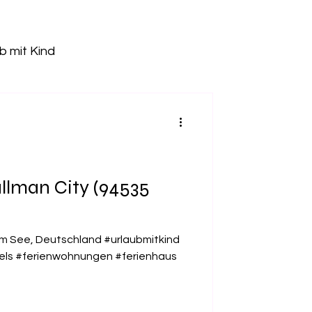
b mit Kind
Freizeitpark
tz
Kletterhalle
llman City (94535
Pumptrack
am See, Deutschland #urlaubmitkind
tels #ferienwohnungen #ferienhaus