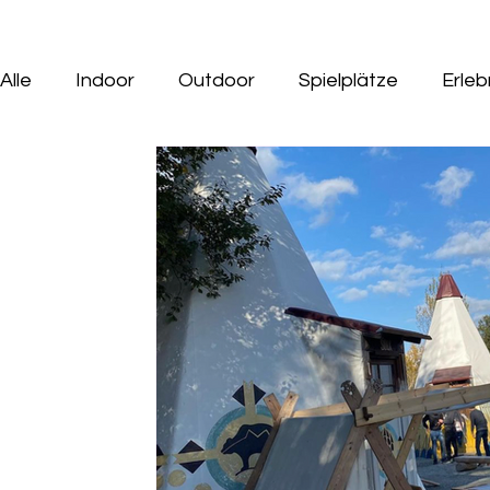
Alle
Indoor
Outdoor
Spielplätze
Erle
Gastro Tipps mit Kids
Ausflüge mit Hund
Indoorspielplatz
Geburtstag
Tiere
M
Minigolf
Wasserspielplatz
Saison Ausflüg
Rund ums Kind
Seen
Wildpark