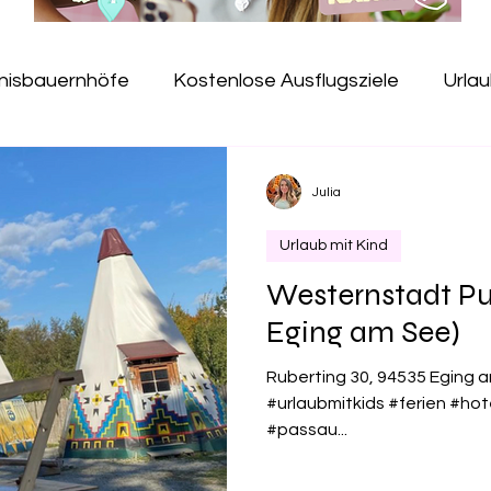
bnisbauernhöfe
Kostenlose Ausflugsziele
Urlau
Jugendherbergen
Erlebnispfade
Kindercafé
Julia
Urlaub mit Kind
useen
Hallenbad
Gesundheit
Salzspielpla
Westernstadt Pu
Eging am See)
e
Freibad
Kugelbahn
Baumkronenpfad
Ruberting 30, 94535 Eging 
#urlaubmitkids #ferien #ho
#passau...