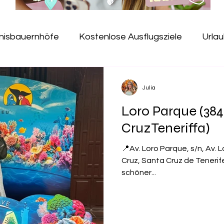
bnisbauernhöfe
Kostenlose Ausflugsziele
Urlau
Jugendherbergen
Erlebnispfade
Kindercafé
Julia
Loro Parque (384
useen
Hallenbad
Gesundheit
Salzspielpla
CruzTeneriffa)
📍Av. Loro Parque, s/n, Av. 
e
Freibad
Kugelbahn
Baumkronenpfad
Cruz, Santa Cruz de Tenerife
schöner...