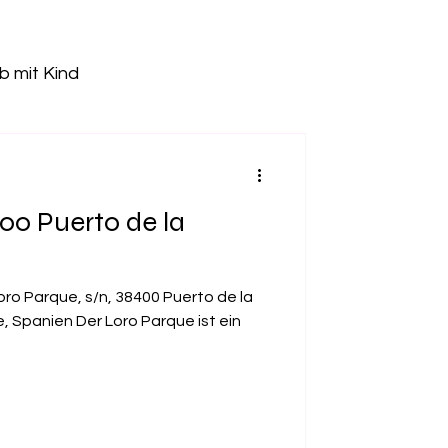
b mit Kind
Freizeitpark
00 Puerto de la
tz
Kletterhalle
Loro Parque, s/n, 38400 Puerto de la
Pumptrack
, Spanien Der Loro Parque ist ein