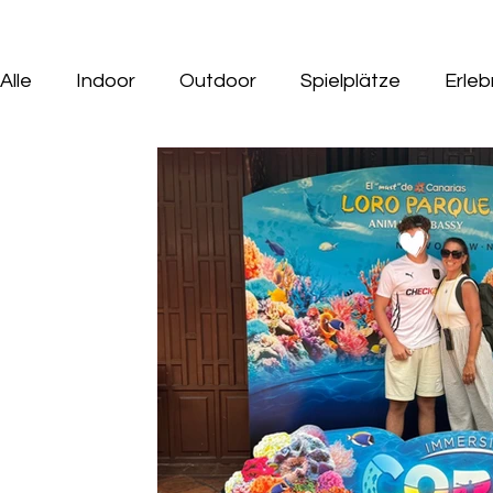
Alle
Indoor
Outdoor
Spielplätze
Erle
Gastro Tipps mit Kids
Ausflüge mit Hund
Indoorspielplatz
Geburtstag
Tiere
M
Minigolf
Wasserspielplatz
Saison Ausflüg
Rund ums Kind
Seen
Wildpark