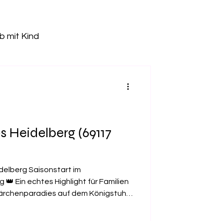
b mit Kind
Freizeitpark
tz
Kletterhalle
 Heidelberg (69117
Pumptrack
idelberg Saisonstart im
👑 Ein echtes Highlight für Familien
Märchenparadies auf dem Königstuhl.
ekannte Märchenfiguren, von
tilzchen und die Kids können die