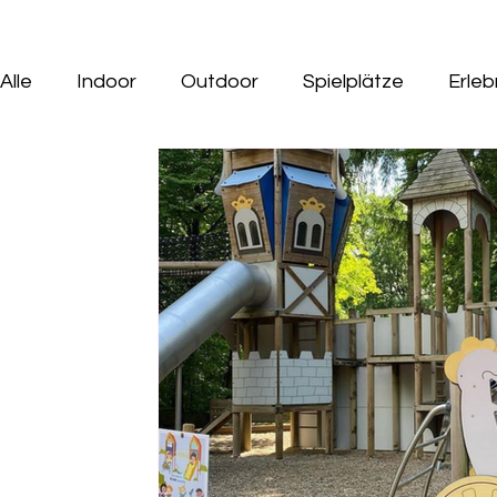
Alle
Indoor
Outdoor
Spielplätze
Erle
Gastro Tipps mit Kids
Ausflüge mit Hund
Indoorspielplatz
Geburtstag
Tiere
M
Minigolf
Wasserspielplatz
Saison Ausflüg
Rund ums Kind
Seen
Wildpark