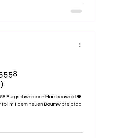
 selbst zum Leben erwecken. 🏰✨ 💰
er (2–12 Jahre): 8 € 🧑‍🦰 ab 13 Jahren:
 im Park werden mit Wertmünzen
5558
)
5558 Burgschwalbach Märchenwald 👑
hr toll mit dem neuen Baumwipfelpfad