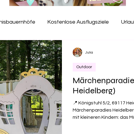
bnisbauernhöfe
Kostenlose Ausflugsziele
Urlau
Jugendherbergen
Erlebnispfade
Kindercafé
Julia
Outdoor
useen
Hallenbad
Gesundheit
Salzspielpla
Märchenparadies
Heidelberg)
e
Freibad
Kugelbahn
Baumkronenpfad
📍 Königstuhl 5/2, 69117 He
Märchenparadies Heidelberg 
mit kleineren Kindern: das 
Hier begegnen euch viele b
Schneewittchen bis Rumpels