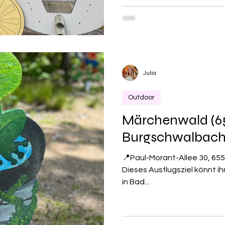
Geschichten per Knopfdruck
Eintrittspreise 2026: 👧 Kind
9 € ￼ 🪙 Viele Attraktionen
Julia
Outdoor
Märchenwald (6
Burgschwalbach
📍Paul-Morant-Allee 30, 6
Dieses Ausflugsziel könnt i
in Bad...