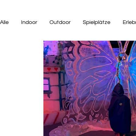
Alle
Indoor
Outdoor
Spielplätze
Erle
Gastro Tipps mit Kids
Ausflüge mit Hund
Indoorspielplatz
Geburtstag
Tiere
M
Minigolf
Wasserspielplatz
Saison Ausflüg
Rund ums Kind
Seen
Wildpark