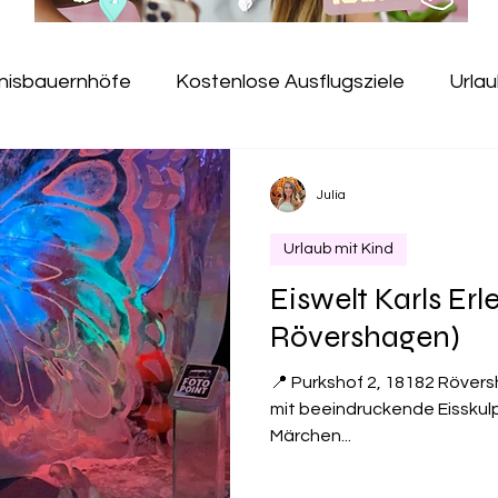
bnisbauernhöfe
Kostenlose Ausflugsziele
Urlau
Jugendherbergen
Erlebnispfade
Kindercafé
Julia
Urlaub mit Kind
useen
Hallenbad
Gesundheit
Salzspielpla
Eiswelt Karls Erl
Rövershagen)
e
Freibad
Kugelbahn
Baumkronenpfad
📍 Purkshof 2, 18182 Rövers
mit beeindruckende Eisskulp
Märchen...