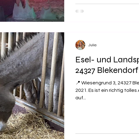
Julia
Esel- und Landsp
24327 Blekendorf
📍 Wiesengrund 3, 24327 Ble
2021. Es ist ein richtig tolle
auf...