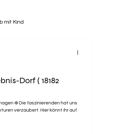
b mit Kind
Freizeitpark
tz
Kletterhalle
ebnis-Dorf ( 18182
Pumptrack
hagen ❄️ Die faszinierenden hat uns
turen verzaubert. Hier könnt ihr auf