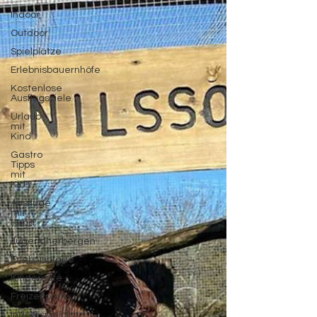
Indoor
Outdoor
Spielplätze
Erlebnisbauernhöfe
Kostenlose
Ausflugsziele
Urlaub
mit
Kind
Gastro
Tipps
mit
Kids
Ausflüge
mit
Hund
Jugendherbergen
Erlebnispfade
Kindercafé
Freizeitpark
Indoorspielplatz