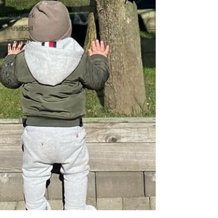
Seen
Wildpark
Fussball
Couple
Time