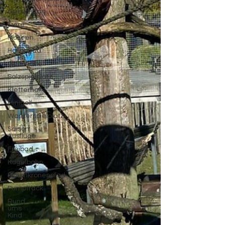
Geburtstag
Tiere
Museen
Hallenbad
Gesundheit
Salzspielplatz
Kletterhalle
Minigolf
Wasserspielplatz
Saison
Ausflüge
Freibad
Kugelbahn
Baumkronenpfad
Pumptrack
Rund
ums
Kind