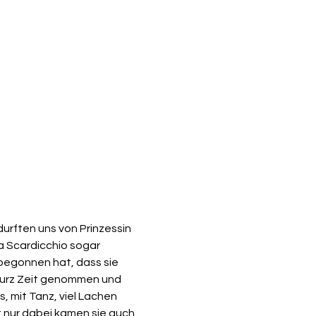
urften uns von Prinzessin 
a Scardicchio sogar 
begonnen hat, dass sie 
 kurz Zeit genommen und 
, mit Tanz, viel Lachen 
t nur dabei kamen sie auch 