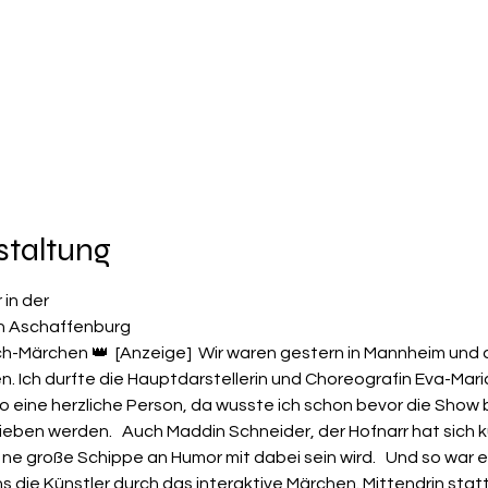
staltung
in der 

 in Aschaffenburg
-Märchen 👑  [Anzeige]  Wir waren gestern in Mannheim und d
n. Ich durfte die Hauptdarstellerin und Choreografin Eva-Mari
o eine herzliche Person, da wusste ich schon bevor die Show 
e lieben werden.   Auch Maddin Schneider, der Hofnarr hat sich
h ne große Schippe an Humor mit dabei sein wird.   Und so war es
s die Künstler durch das interaktive Märchen. Mittendrin stat