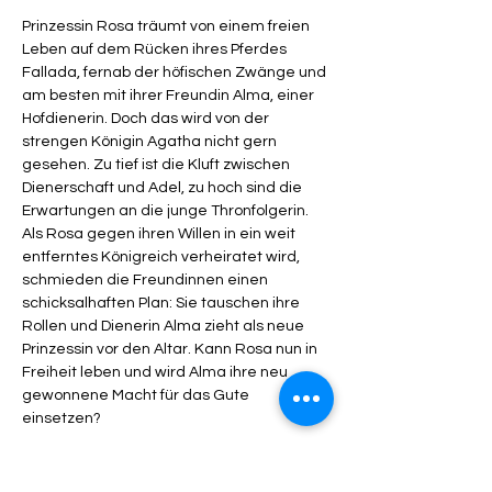
Prinzessin Rosa träumt von einem freien 
Leben auf dem Rücken ihres Pferdes 
Fallada, fernab der höfischen Zwänge und 
am besten mit ihrer Freundin Alma, einer 
Hofdienerin. Doch das wird von der 
strengen Königin Agatha nicht gern 
gesehen. Zu tief ist die Kluft zwischen 
Dienerschaft und Adel, zu hoch sind die 
Erwartungen an die junge Thronfolgerin. 
Als Rosa gegen ihren Willen in ein weit 
entferntes Königreich verheiratet wird, 
schmieden die Freundinnen einen 
schicksalhaften Plan: Sie tauschen ihre 
Rollen und Dienerin Alma zieht als neue 
Prinzessin vor den Altar. Kann Rosa nun in 
Freiheit leben und wird Alma ihre neu 
gewonnene Macht für das Gute 
einsetzen?

Das preisgekrönte Autorenduo Franziska 
Kuropka und Lukas Nimscheck erzählt die 