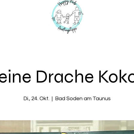
leine Drache Kok
Di., 24. Okt.
  |  
Bad Soden am Taunus