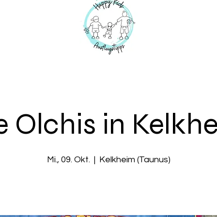
e Olchis in Kelkh
Mi., 09. Okt.
  |  
Kelkheim (Taunus)