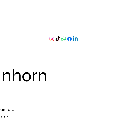
inhorn
 um die
ets/