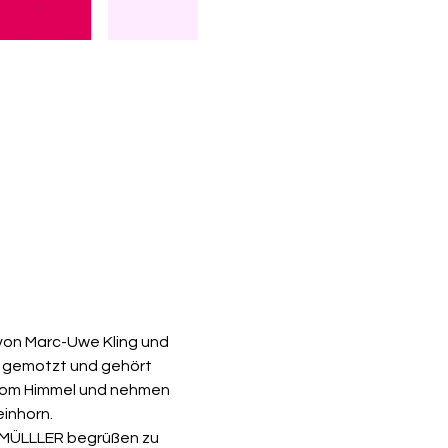
von Marc-Uwe Kling und 
er gemotzt und gehört 
 vom Himmel und nehmen 
einhorn.
EGMÜLLLER begrüßen zu 