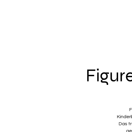
Figur
F
Kinder
Das tr
ge