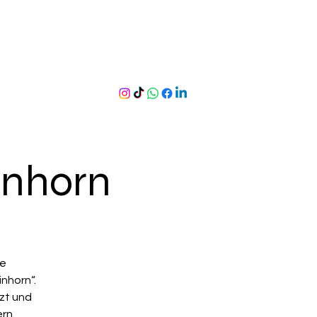
inhorn
te
nhorn“.
tzt und
rn.