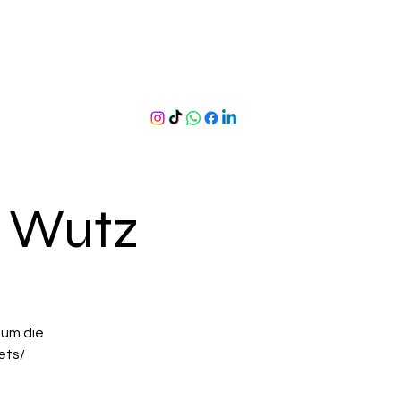
e Wutz
 um die
ets/