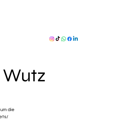
e Wutz
 um die
ets/