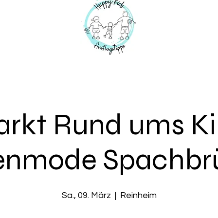
rkt Rund ums K
nmode Spachbr
Sa., 09. März
  |  
Reinheim