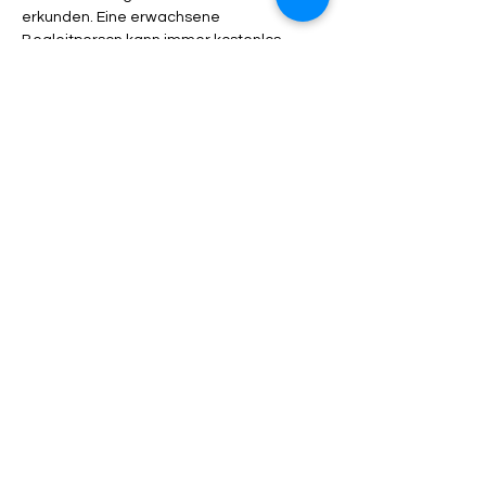
erkunden. Eine erwachsene 
Begleitperson kann immer kostenlos 
begleiten, das Kind kann aber auch gerne 
alleine teilnehmen. Bitte dem Wetter 
entsprechende Kleidung, robustes 
Schuhwerk, das schmutzig werden kann 
und etwas Verpflegung mitgeben. Das 
bauernhofpädagogische Angebot richtet 
sich an Kinder von 4-10 Jahren
Antworten
Diese Veranstaltung teilen