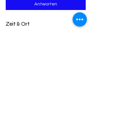
Antworten
Zeit & Ort
09. Aug. 2026, 12:00 – 15:00
Römergasse 13, 65199 Dotzheim,
Deutschland
Antworten
Diese Veranstaltung teilen
Impressum