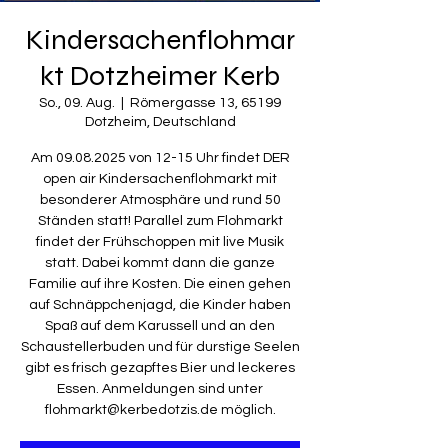
Kindersachenflohmar
kt Dotzheimer Kerb
So., 09. Aug.
  |  
Römergasse 13, 65199
Dotzheim, Deutschland
Am 09.08.2025 von 12-15 Uhr findet DER
open air Kindersachenflohmarkt mit
besonderer Atmosphäre und rund 50
Ständen statt! Parallel zum Flohmarkt
findet der Frühschoppen mit live Musik
statt. Dabei kommt dann die ganze
Familie auf ihre Kosten. Die einen gehen
auf Schnäppchenjagd, die Kinder haben
Spaß auf dem Karussell und an den
Schaustellerbuden und für durstige Seelen
gibt es frisch gezapftes Bier und leckeres
Essen. Anmeldungen sind unter
flohmarkt@kerbedotzis.de möglich.