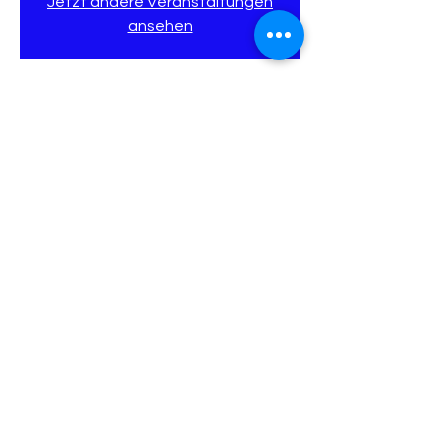
Jetzt andere Veranstaltungen
ansehen
Zeit & Ort
18. Apr. 2026, 14:00 – 16:00
Stadthalle Kronberg, Heinrich-Winter-
Straße, Kronb
Diese Veranstaltung teilen
Impressum
Datenschutzerklärung