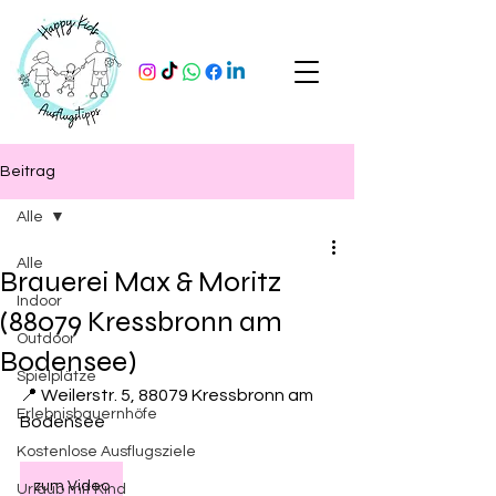
Beitrag
Alle
Alle
Brauerei Max & Moritz
Indoor
(88079 Kressbronn am
Outdoor
Bodensee)
Spielplätze
📍 Weilerstr. 5, 88079 Kressbronn am 
Erlebnisbauernhöfe
Bodensee
Kostenlose Ausflugsziele
zum Video
Urlaub mit Kind