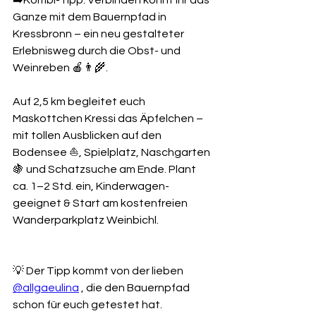
➡️Kombi-Tipp: Verbinden könnt ihr das 
Ganze mit dem Bauernpfad in 
Kressbronn – ein neu gestalteter 
Erlebnisweg durch die Obst- und 
Weinreben 🍎👨‍🌾.
Auf 2,5 km begleitet euch 
Maskottchen Kressi das Äpfelchen – 
mit tollen Ausblicken auf den 
Bodensee ⛵, Spielplatz, Naschgarten 
🍇 und Schatzsuche am Ende. Plant 
ca. 1–2 Std. ein, Kinderwagen-
geeignet & Start am kostenfreien 
Wanderparkplatz Weinbichl.
💡 Der Tipp kommt von der lieben 
@allgaeulina
 , die den Bauernpfad 
schon für euch getestet hat.