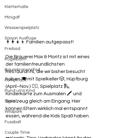
Kletterhalle
Minigolf
Wasserspielplatz
Saison Ausflüge
👨‍👩‍👧‍👦 Familien aufgepasst!
Freibad
Die Brauerei Max & Moritz ist mit eines 
Kugelbahn
der familienfreundlichsten 
Baumkronenpfad
Restaurants, die wir bisher besucht 
haben 🍽️ mit Spielkeller 🎲, Hüpfburg 
Pumptrack
(April–Nov.) 🤸‍♂️, Spielplatz 🛝, 
Rund ums Kind
Kinderkarte zum Ausmalen 🖍️ und 
Spielzeug gleich am Eingang. Hier 
Seen
können Eltern wirklich mal entspannt 
Wildpark
essen, während die Kids Spaß haben.
Fussball
Couple Time