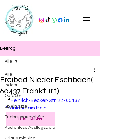
Beitrag
Alle
Alle
Freibad Nieder Eschbach(
Indoor
60437 Frankfurt)
Outdoor
📍
Heinrich-Becker-Str. 22 · 60437 
Spielplätze
Frankfurt am Main
Erlebnisbauernhöfe
mehr Bilder
Kostenlose Ausflugsziele
Urlaub mit Kind