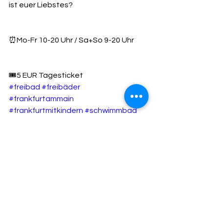
ist euer Liebstes?
⏰Mo-Fr 10-20 Uhr / Sa+So 9-20 Uhr
🎟5 EUR Tagesticket
#freibad
#freibäder
#frankfurtammain
#frankfurtmitkindern
#schwimmbad
Tags:
hessen
frankfurt
Schwimmbad
freibad
nieder eschbach
Freibad
Outdoor