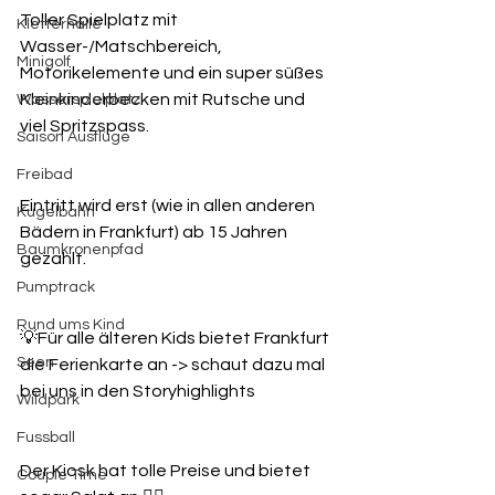
Toller Spielplatz mit 
Kletterhalle
Wasser-/Matschbereich, 
Minigolf
Motorikelemente und ein super süßes 
Kleinkinderbecken mit Rutsche und 
Wasserspielplatz
viel Spritzspass.
Saison Ausflüge
Freibad
Eintritt wird erst (wie in allen anderen 
Kugelbahn
Bädern in Frankfurt) ab 15 Jahren 
Baumkronenpfad
gezahlt.
Pumptrack
Rund ums Kind
💡Für alle älteren Kids bietet Frankfurt 
Seen
die Ferienkarte an -> schaut dazu mal 
bei uns in den Storyhighlights
Wildpark
Fussball
Der Kiosk hat tolle Preise und bietet 
Couple Time