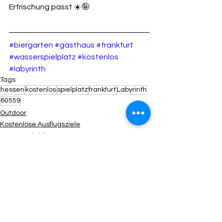
Erfrischung passt ☀️🤪
#biergarten
#gasthaus
#frankfurt
#wasserspielplatz
#kostenlos
#labyrinth
Tags:
hessen
kostenlos
spielplatz
frankfurt
Labyrinth
60559
Outdoor
Kostenlose Ausflugsziele
Wasserspielplatz
Alle ansehen
Aktuelle Beiträge