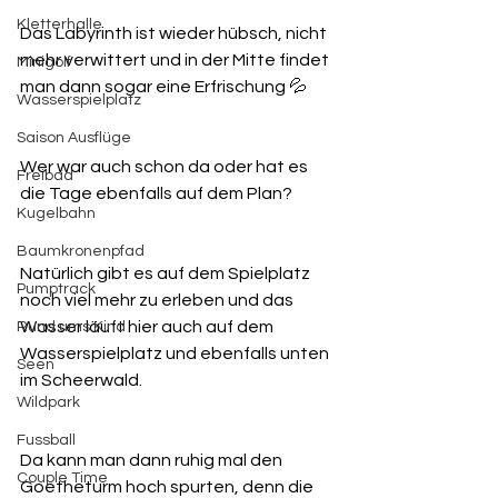
Kletterhalle
Das Labyrinth ist wieder hübsch, nicht 
mehr verwittert und in der Mitte findet 
Minigolf
man dann sogar eine Erfrischung 💦
Wasserspielplatz
Saison Ausflüge
Wer war auch schon da oder hat es 
Freibad
die Tage ebenfalls auf dem Plan? 
Kugelbahn
Baumkronenpfad
Natürlich gibt es auf dem Spielplatz 
Pumptrack
noch viel mehr zu erleben und das 
Wasser läuft hier auch auf dem 
Rund ums Kind
Wasserspielplatz und ebenfalls unten 
Seen
im Scheerwald. 
Wildpark
Fussball
Da kann man dann ruhig mal den 
Couple Time
Goetheturm hoch spurten, denn die 