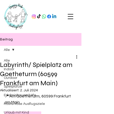
Beitrag
Alle
Alle
Labyrinth/ Spielplatz am
Indoor
Goetheturm (60599
Outdoor
Frankfurt am Main)
Spielplätze
Aktualisiert:
2. Juli 2024
Erlebnisbauernhöfe
📍 Am Goetheturm, 60599 Frankfurt 
am Main
Kostenlose Ausflugsziele
Urlaub mit Kind