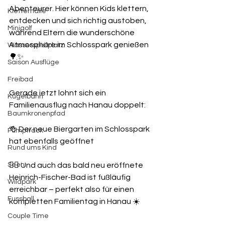
Abenteurer. Hier können Kids klettern, 
Kletterhalle
entdecken und sich richtig austoben, 
Minigolf
während Eltern die wunderschöne 
Atmosphäre im Schlosspark genießen 
Wasserspielplatz
🌳✨
Saison Ausflüge
Freibad
Gerade jetzt lohnt sich ein 
Kugelbahn
Familienausflug nach Hanau doppelt:
Baumkronenpfad
🍻 Der neue Biergarten im Schlosspark 
Pumptrack
hat ebenfalls geöffnet
Rund ums Kind
🏊‍♀️ Und auch das bald neu eröffnete 
Seen
Heinrich-Fischer-Bad ist fußläufig 
Wildpark
erreichbar – perfekt also für einen 
Fussball
kompletten Familientag in Hanau ☀️
Couple Time