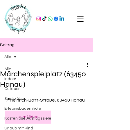
Beitrag
Alle
Alle
Märchenspielplatz (63450
Indoor
Hanau)
Outdoor
Spielplätze
📍Heinrich-Bott-Straße, 63450 Hanau
Erlebnisbauernhöfe
zum Video
Kostenlose Ausflugsziele
Urlaub mit Kind