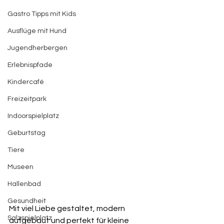
Gastro Tipps mit Kids
Ausflüge mit Hund
Jugendherbergen
Erlebnispfade
Kindercafé
Freizeitpark
Indoorspielplatz
Geburtstag
Tiere
Museen
Hallenbad
Gesundheit
Mit viel Liebe gestaltet, modern 
Salzspielplatz
aufgebaut und perfekt für kleine 