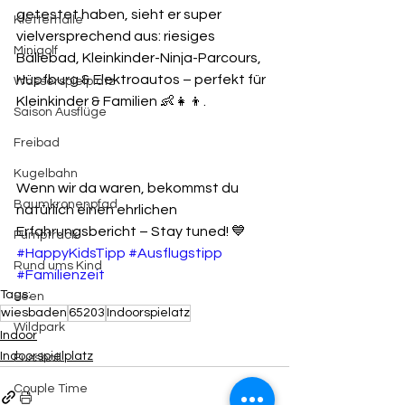
getestet haben, sieht er super 
Kletterhalle
vielversprechend aus: riesiges 
Minigolf
Bällebad, Kleinkinder-Ninja-Parcours, 
Hüpfburg & Elektroautos – perfekt für 
Wasserspielplatz
Kleinkinder & Familien 👶👧👦. 
Saison Ausflüge
Freibad
Kugelbahn
Wenn wir da waren, bekommst du 
Baumkronenpfad
natürlich einen ehrlichen 
Erfahrungsbericht – Stay tuned! 💙 
Pumptrack
#HappyKidsTipp
#Ausflugstipp
Rund ums Kind
#Familienzeit
Tags:
Seen
wiesbaden
65203
Indoorspielatz
Wildpark
Indoor
Indoorspielplatz
Fussball
Couple Time