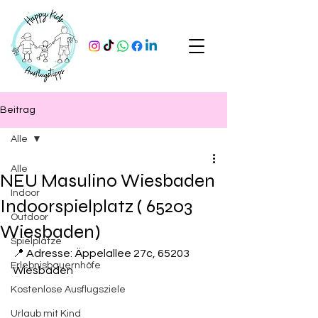
Beitrag
Alle
Alle
NEU Masulino Wiesbaden
Indoor
Indoorspielplatz ( 65203
Outdoor
Wiesbaden)
Spielplätze
📍 Adresse: Äppelallee 27c, 65203 
Erlebnisbauernhöfe
Wiesbaden
Kostenlose Ausflugsziele
Urlaub mit Kind