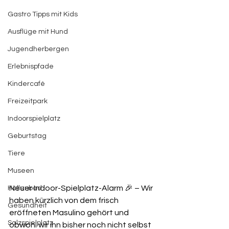
Gastro Tipps mit Kids
Ausflüge mit Hund
Jugendherbergen
Erlebnispfade
Kindercafé
Freizeitpark
Indoorspielplatz
Geburtstag
Tiere
Museen
Neuer Indoor-Spielplatz-Alarm 🎉 – Wir 
Hallenbad
haben kürzlich von dem frisch 
Gesundheit
eröffneten Masulino gehört und 
Salzspielplatz
obwohl wir ihn bisher noch nicht selbst 