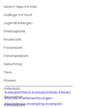
Gastro Tipps mit Kids
Ausflüge mit Hund
Jugendherbergen
Erlebnispfade
Kindercafé
Freizeitpark
Indoorspielplatz
Geburtstag
Tiere
Museen
Hallenbad
#urlaubmitkind
#urlaubmitkids
#ferien
Gesundheit
#hotels
#ferienwohnungen
#ferienhaus
#camping
#campen
Salzspielplatz