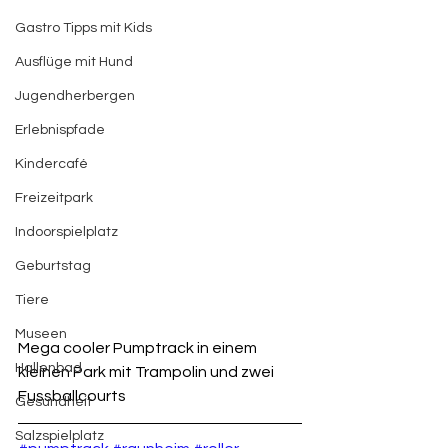
Gastro Tipps mit Kids
Ausflüge mit Hund
Jugendherbergen
Erlebnispfade
Kindercafé
Freizeitpark
Indoorspielplatz
Geburtstag
Tiere
Museen
Mega cooler Pumptrack in einem 
Hallenbad
kleinen Park mit Trampolin und zwei 
Fussballcourts 
Gesundheit
Salzspielplatz