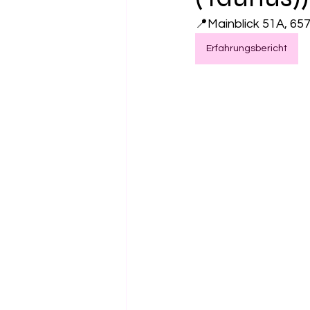
📍Mainblick 51A, 65
Erfahrungsbericht
Gesundheit
Salzspielpl
Freibad
Kugelbahn