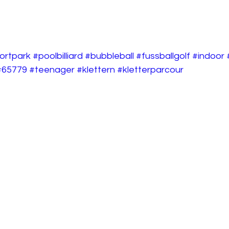
ortpark
#poolbilliard
#bubbleball
#fussballgolf
#indoor
#65779
#teenager
#klettern
#kletterparcour