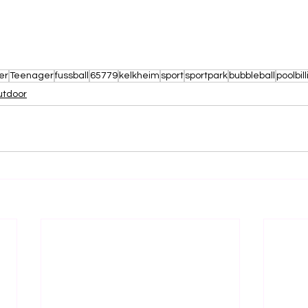
er
Teenager
fussball
65779
kelkheim
sport
sportpark
bubbleball
poolbil
utdoor