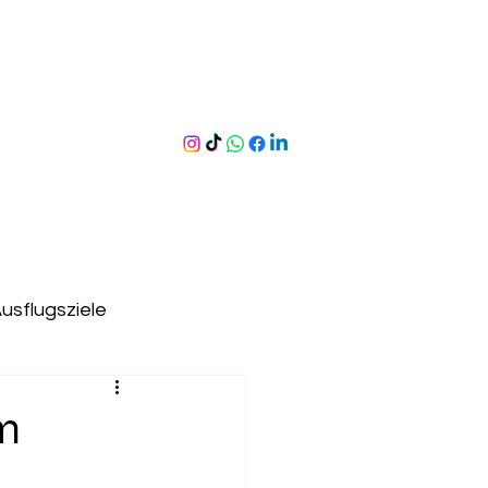
usflugsziele
ergen
Erlebnispfade
im
useen
Hallenbad