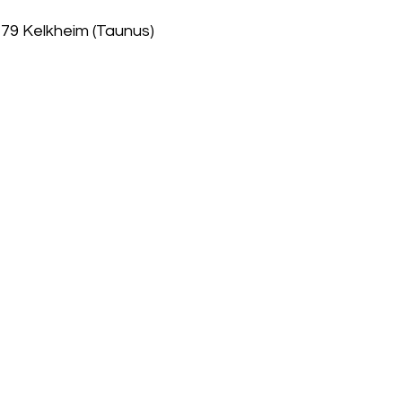
779 Kelkheim (Taunus)
atz
Kletterhalle
Minigolf
Wasserspielplatz
Baumkronenpfad
Pumptrack
Rund ums Kind