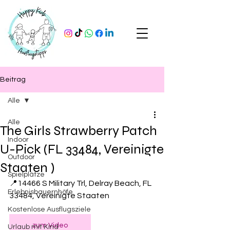
Beitrag
Alle
Alle
The Girls Strawberry Patch
Indoor
U-Pick (FL 33484, Vereinigte
Outdoor
Staaten )
Spielplätze
📍14466 S Military Trl, Delray Beach, FL 
Erlebnisbauernhöfe
33484, Vereinigte Staaten 
Kostenlose Ausflugsziele
zum Video
Urlaub mit Kind