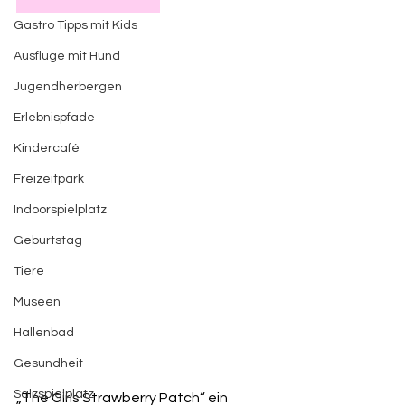
Gastro Tipps mit Kids
Ausflüge mit Hund
Jugendherbergen
Erlebnispfade
Kindercafé
Freizeitpark
Indoorspielplatz
Geburtstag
Tiere
Museen
Hallenbad
Gesundheit
Salzspielplatz
„The Girls Strawberry Patch“ ein 