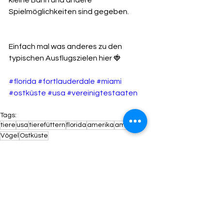
Spielmöglichkeiten sind gegeben.
Einfach mal was anderes zu den 
typischen Ausflugszielen hier 🍓
#florida
#fortlauderdale
#miami
#ostküste
#usa
#vereinigtestaaten
Tags:
tiere
usa
tierefüttern
florida
amerika
america
Vögel
Ostküste
Tiere