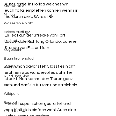
Ausflugsziel in Florida welches wir 
Kletterhalle
euch total empfehlen können wenn ihr 
Minigolf
mal durch die USA reist 🍓
Wasserspielplatz
Saison Ausflüge
Es liegt auf der Strecke von Fort 
Freibad
Lauderdale Richtung Orlando, ca eine 
Stunde von FLL entfernt .
Kugelbahn
Baumkronenpfad
Wenn man davor steht, lässt es nicht 
Pumptrack
erahnen was wundervolles dahinter 
Rund ums Kind
steckt. Man kommt den Tieren ganz 
nah und darf sie füttern und streicheln.
Seen
Wildpark
Fussball
Alles ist super schön gestaltet und 
man fühlt sich einfach wohl. Auch eine 
Couple Time
kleine Bahn und andere 