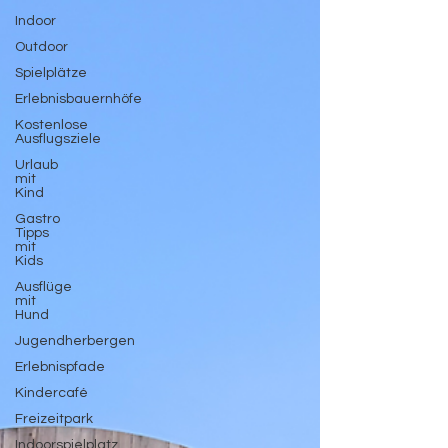
Indoor
Outdoor
Spielplätze
Erlebnisbauernhöfe
Kostenlose
Ausflugsziele
Urlaub
mit
Kind
Gastro
Tipps
mit
Kids
Ausflüge
mit
Hund
Jugendherbergen
Erlebnispfade
Kindercafé
Freizeitpark
Indoorspielplatz