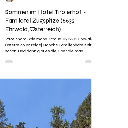
Julia
Sommer im Hotel Tirolerhof -
Familotel Zugspitze (6632
Ehrwald, Österreich)
📍Reinhard Spielmann-Straße 16, 6632 Ehrwald,
Österreich Anzeige| Manche Familienhotels sind
schön. Und dann gibt es die, über die man
Monate später immer noch spricht. ❤️🏔️ Genau
deshalb haben wir den @tirolerhofehrwald noch
einmal besucht. Denn gerade im Sommer ist
dieser Ort einfach ein Traum für Familien. ☀️ Was
euch erwartet: ✨ All-Inclusive mit Frühstück,
Mittagssnack, Nachmittagsjause & Abendessen
✨ Liebevolle Baby- & Kinderbetreuung (sogar bis
in den Abend) ✨ Riesige