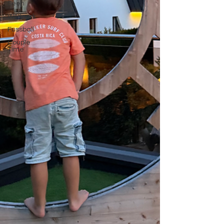
Seen
Wildpark
Fussball
Couple
Time