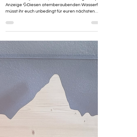
Häselgehr Wasserfall (6631
Lermoos, Österreich)
📍CWC8+5Q Lermoos, Österreich (Google Maps)
Anzeige 💦Diesen atemberaubenden Wasserfall
müsst ihr euch unbedingt für euren nächsten
Familienausflug merken! Der Häselgehr
Wasserfall ist ein echtes Naturhighlight und die
perfekte Abkühlung an warmen Tagen. 🌿💦 Ihr
könnt den Wasserfall entweder im Rahmen
einer wunderschönen Familienwanderung direkt
vom @tirolerhofehrwaldaus erreichen oder auf
eigene Faust hinfahren (5 Min 🚘) Rabattcode:
happyausflug5 Vom Parkplatz sind es nur