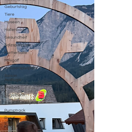
Geburtstag
Tiere
Museen
Hallenbad
Gesundheit
Salzspielplatz
Kletterhalle
Minigolf
Wasserspielplatz
Saison
Ausflüge
Freibad
Kugelbahn
Baumkronenpfad
Pumptrack
Rund
ums
Kind