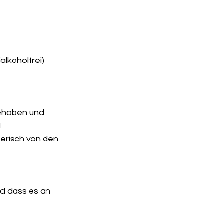
lkoholfrei) 
gehoben und 
 
erisch von den 
nd dass es an 