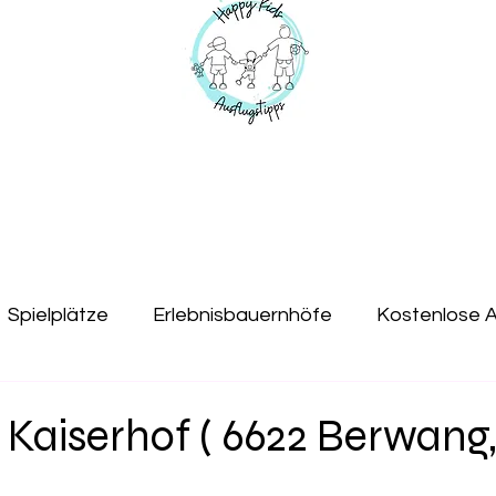
Spielplätze
Erlebnisbauernhöfe
Kostenlose A
Tipps mit Kids
Ausflüge mit Hund
Jugendherb
 Kaiserhof ( 6622 Berwang,
k
Indoorspielplatz
Geburtstag
Tiere
M