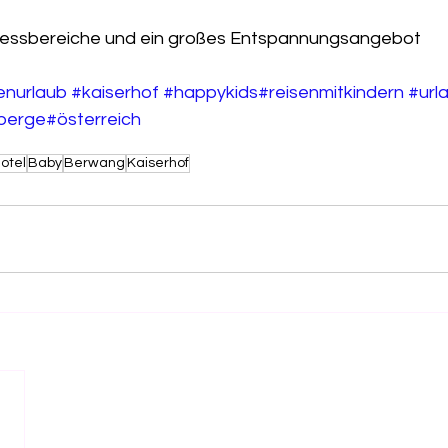
Wellnessbereiche und ein großes Entspannungsangebot 
ienurlaub
#kaiserhof
#happykids
#reisenmitkindern
#url
berge
#österreich
otel
Baby
Berwang
Kaiserhof