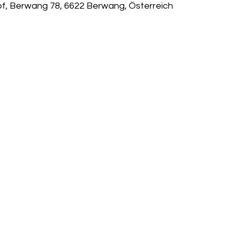
of, Berwang 78, 6622 Berwang, Österreich
atz
Kletterhalle
Minigolf
Wasserspielplatz
Baumkronenpfad
Pumptrack
Rund ums Kind