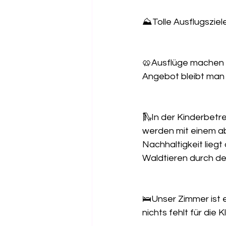
⛰️Tolle Ausflugszie
🥨Ausflüge machen hu
Angebot bleibt man de
🛝In der Kinderbetr
werden mit einem a
Nachhaltigkeit lieg
Waldtieren durch de
🛌Unser Zimmer ist e
nichts fehlt für die K