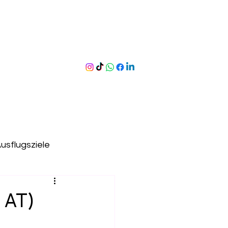
usflugsziele
ergen
Erlebnispfade
 AT)
useen
Hallenbad