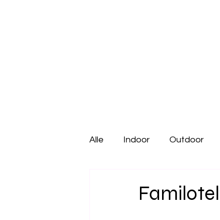
Alle
Indoor
Outdoor
Urlaub mit Kind
Gastro 
Familotel
Kindercafé
Freizeitpar