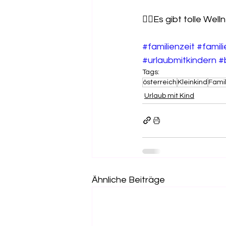
🧖‍♀️Es gibt tolle 
#familienzeit
#famil
#urlaubmitkindern
#
Tags:
österreich
Kleinkind
Famil
Urlaub mit Kind
Ähnliche Beiträge