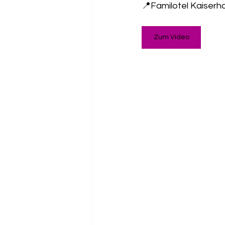
📍Familotel Kaiserh
Gesundheit
Salzspielpl
Zum Video
Freibad
Kugelbahn