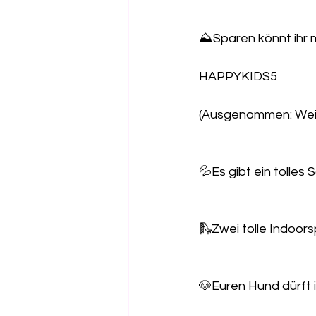
⛰️Sparen könnt ihr 
HAPPYKIDS5 
(Ausgenommen: Weihn
💦Es gibt ein toll
🛝Zwei tolle Indoors
🐶Euren Hund dürft i