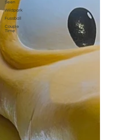
Seen
Wildpark
Fussball
Couple
Time