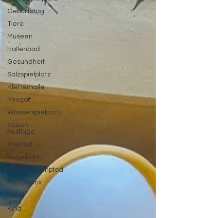
Geburtstag
Tiere
Museen
Hallenbad
Gesundheit
Salzspielplatz
Kletterhalle
Minigolf
Wasserspielplatz
Saison
Ausflüge
Freibad
Kugelbahn
Baumkronenpfad
Pumptrack
Rund
ums
Kind