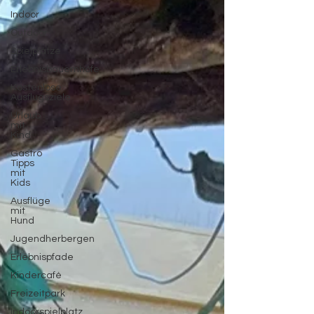
Indoor
Outdoor
Spielplätze
Erlebnisbauernhöfe
Kostenlose
Ausflugsziele
Urlaub
mit
Kind
Gastro
Tipps
mit
Kids
Ausflüge
mit
Hund
Jugendherbergen
Erlebnispfade
Kindercafé
Freizeitpark
Indoorspielplatz