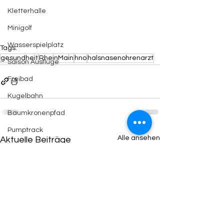
Kletterhalle
Minigolf
Wasserspielplatz
Tags:
gesundheit
RheinMain
hno
halsnasenohrenarzt
Saison Ausflüge
Freibad
Kugelbahn
Baumkronenpfad
Pumptrack
Alle ansehen
Aktuelle Beiträge
Rund ums Kind
Seen
Wildpark
Fussball
Couple Time