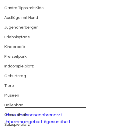
Gastro Tipps mit Kids
Ausflüge mit Hund
Jugendherbergen
Erlebnispfade
Kindercafé
Freizeitpark
Indoorspielplatz
Geburtstag
Tiere
Museen
Hallenbad
#hno
#halsnasenohrenarzt
Gesundheit
#rheinmaingebiet
#gesundheit
Salzspielplatz