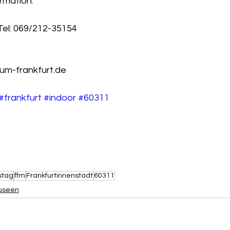
rmation:
 Tel: 069/212-35154
um-frankfurt.de
#frankfurt
#indoor
#60311
stag
ffm
Frankfurtinnenstadt
60311
useen