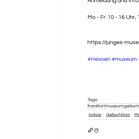
Anmeldung und Info
Mo - Fr: 10 - 16 Uhr,
https://junges-muse
#Hessen
#museum
Tags:
frankfurt
museum
geburt
Indoor
Geburtstag
M