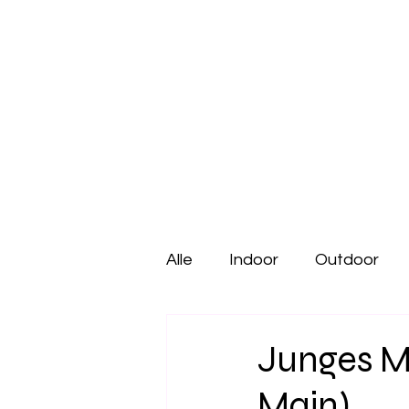
Alle
Indoor
Outdoor
Urlaub mit Kind
Gastro 
Junges M
Main)
Kindercafé
Freizeitpar