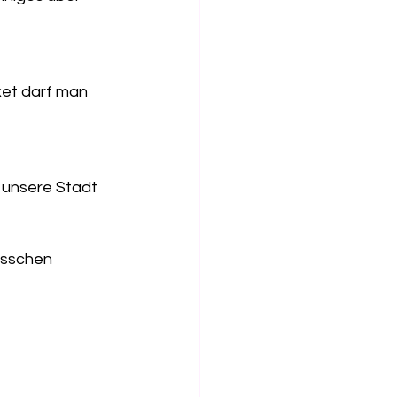
ket darf man 
 unsere Stadt 
isschen 