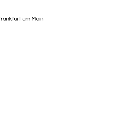
Frankfurt am Main
atz
Kletterhalle
Minigolf
Wasserspielplatz
Baumkronenpfad
Pumptrack
Rund ums Kind