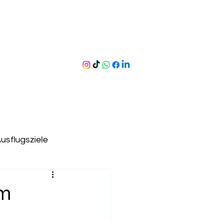
usflugsziele
ergen
Erlebnispfade
am
useen
Hallenbad