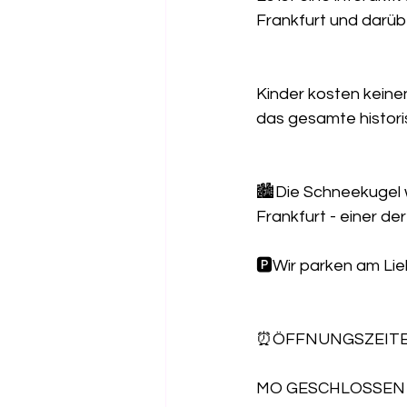
Frankfurt und darübe
Kinder kosten keinen
das gesamte histor
🏙️Die Schneekugel w
Frankfurt - einer d
🅿️Wir parken am Li
⏰ÖFFNUNGSZEIT
MO GESCHLOSSEN