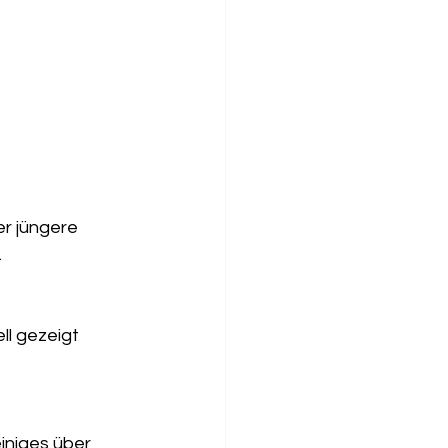
r jüngere 
.
ll gezeigt 
iniges über 