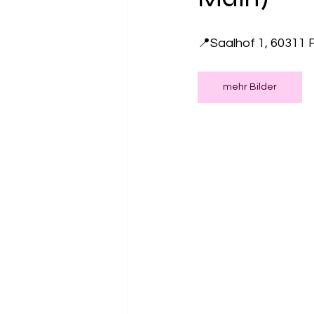
📍Saalhof 1, 60311 
Gesundheit
Salzspielpl
mehr Bilder
Freibad
Kugelbahn