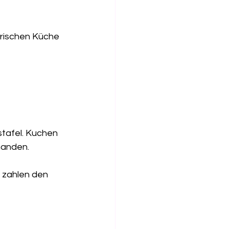
orischen Küche
stafel. Kuchen 
handen.
 zahlen den 