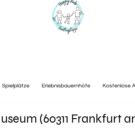
Spielplätze
Erlebnisbauernhöfe
Kostenlose A
Tipps mit Kids
Ausflüge mit Hund
Jugendherb
useum (60311 Frankfurt 
k
Indoorspielplatz
Geburtstag
Tiere
M