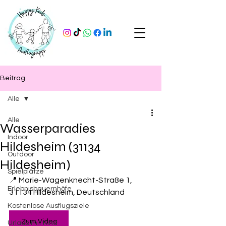
Beitrag
Alle
Alle
Wasserparadies
Indoor
Hildesheim (31134
Outdoor
Hildesheim)
Spielplätze
📍 Marie-Wagenknecht-Straße 1, 
Erlebnisbauernhöfe
31134 Hildesheim, Deutschland
Kostenlose Ausflugsziele
Zum Video
Urlaub mit Kind