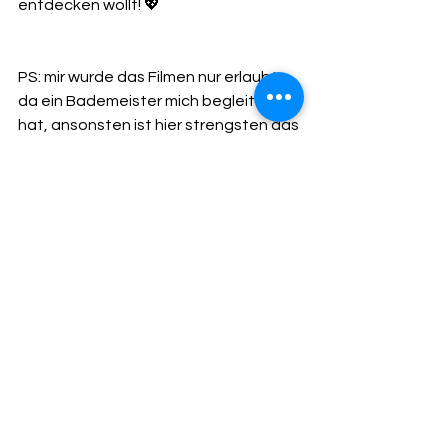
entdecken wollt! 💖
PS: mir wurde das Filmen nur erlaubt, 
da ein Bademeister mich begleitet 
hat, ansonsten ist hier strengsten das 
Filmen verboten 
#WasserparadiesHildesheim
#Familienausflug
#Kinderparadies
#Riesenrutsche
#HarzUrlaub
#AusflugmitKindern
#Wellnesszeit
#Wasserspaß
#HappyKidsTipp
#Familienzeit
#Rutschen
#Tagesausflug
#Hildesheim
#Abenteuertipp
Tags:
Hallenbad
Erlebnisbad
Harz
31134
Hildesheim