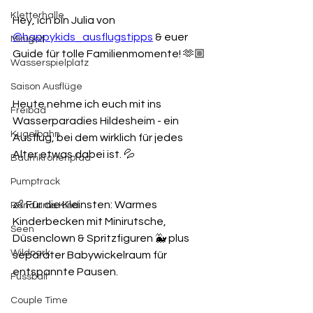
Kletterhalle
Hey, ich bin Julia von 
@happykids_ausflugstipps
 & euer 
Minigolf
Guide für tolle Familienmomente! 🫶🏼
Wasserspielplatz
Saison Ausflüge
Heute nehme ich euch mit ins 
Freibad
Wasserparadies Hildesheim - ein 
Kugelbahn
Ausflug, bei dem wirklich für jedes 
Alter etwas dabei ist. 💦
Baumkronenpfad
Pumptrack
👶 Für die Kleinsten: Warmes 
Rund ums Kind
Kinderbecken mit Minirutsche, 
Seen
Düsenclown & Spritzfiguren 🐳 plus 
Wildpark
separater Babywickelraum für 
entspannte Pausen.
Fussball
Couple Time